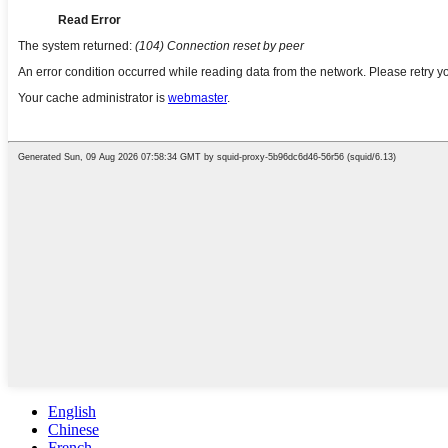
English
Chinese
French