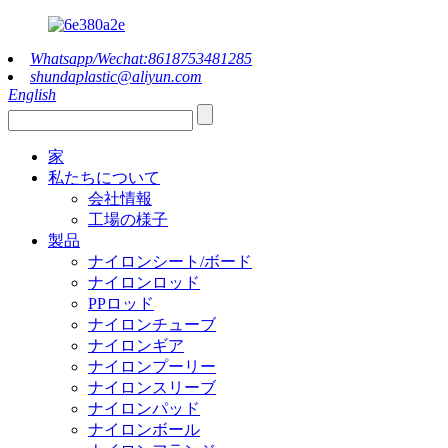
Whatsapp/Wechat:8618753481285
shundaplastic@aliyun.com
English
家
私たちについて
会社情報
工場の様子
製品
ナイロンシート/ボード
ナイロンロッド
PPロッド
ナイロンチューブ
ナイロンギア
ナイロンプーリー
ナイロンスリーブ
ナイロンパッド
ナイロンボール