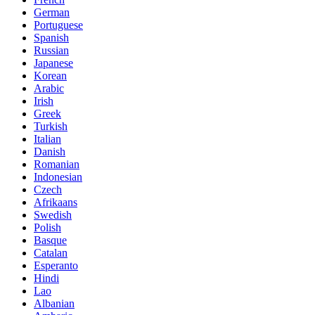
German
Portuguese
Spanish
Russian
Japanese
Korean
Arabic
Irish
Greek
Turkish
Italian
Danish
Romanian
Indonesian
Czech
Afrikaans
Swedish
Polish
Basque
Catalan
Esperanto
Hindi
Lao
Albanian