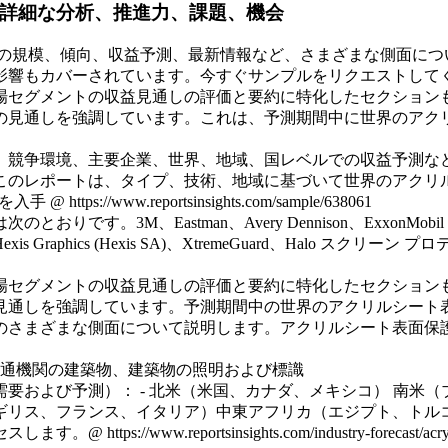
の詳細な分析、推進力、課題、機会
界の規模、傾向、収益予測、最新情報など、さまざまな側面につ
影響もカバーされています。今すぐサンプルをリクエストして
場セグメントの収益見通しの評価と要約に特化したセクション
の見通しを強調しています。これは、予測期間中に世界のアク
、競争環境、主要企業、世界、地域、国レベルでの収益予測な
このレポートは、タイプ、技術、地域に基づいて世界のアクリ
/www.reportsinsights.com/sample/638061
stman、Avery Dennison、ExxonMobil Chemical、ZA
Hexis Graphics (Hexis SA)、XtremeGuard、Halo スクリーン 
場セグメントの収益見通しの評価と要約に特化したセクション
見通しを強調しています。予測期間中の世界のアクリルシート
のさまざまな側面について説明します。アクリルシート表面保
交通機関の建築物、建築物の照明および標識
要および予測）： - 北米（米国、カナダ、メキシコ） 南米
ギリス、フランス、イタリア）中東アフリカ（エジプト、トル
tsinsights.com/industry-forecast/acrylic-sheet-surfac