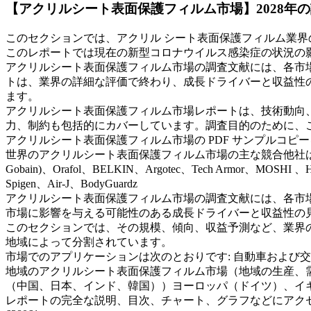
【アクリルシート表面保護フィルム市場】2028年
このセクションでは、アクリル シート表面保護フィルム業
このレポートでは現在の新型コロナウイルス感染症の状況の
アクリルシート表面保護フィルム市場の調査文献には、各市
トは、業界の詳細な評価で終わり、成長ドライバーと収益性
ます。
アクリルシート表面保護フィルム市場レポートは、技術動向
力、制約も包括的にカバーしています。調査目的のために、
アクリルシート表面保護フィルム市場の PDF サンプルコピーを入手 @ https:/
世界のアクリルシート表面保護フィルム市場の主な競合他社は次のとおりです。3M、Ea
Gobain)、Orafol、BELKIN、Argotec、Tech Armor、MOSHI 、
Spigen、Air-J、BodyGuardz
アクリルシート表面保護フィルム市場の調査文献には、各市
市場に影響を与える可能性のある成長ドライバーと収益性の
このセクションでは、その規模、傾向、収益予測など、業界
地域によって分割されています。
市場でのアプリケーションは次のとおりです: 自動車および
地域のアクリルシート表面保護フィルム市場（地域の生産、需
（中国、日本、インド、韓国））ヨーロッパ（ドイツ）、イ
レポートの完全な説明、目次、チャート、グラフなどにアクセスします。@ https://www.repor