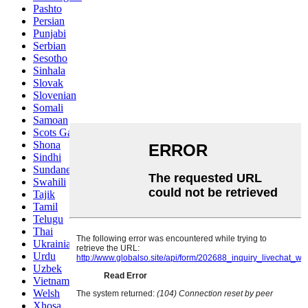
Pashto
Persian
Punjabi
Serbian
Sesotho
Sinhala
Slovak
Slovenian
Somali
Samoan
Scots Gaelic
Shona
Sindhi
Sundanese
Swahili
Tajik
Tamil
Telugu
Thai
Ukrainian
Urdu
Uzbek
Vietnamese
Welsh
Xhosa