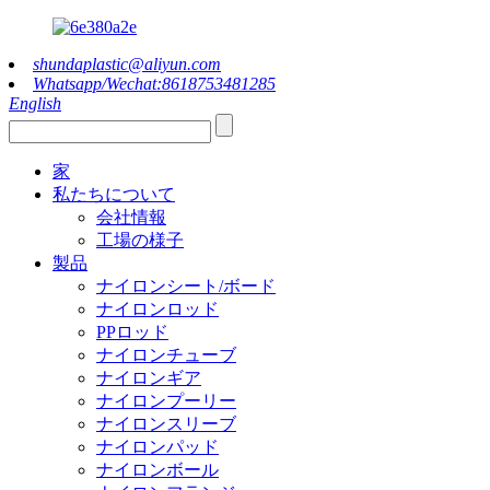
shundaplastic@aliyun.com
Whatsapp/Wechat:8618753481285
English
家
私たちについて
会社情報
工場の様子
製品
ナイロンシート/ボード
ナイロンロッド
PPロッド
ナイロンチューブ
ナイロンギア
ナイロンプーリー
ナイロンスリーブ
ナイロンパッド
ナイロンボール