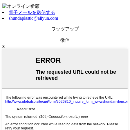
電子メールを送信する
shundaplastic@aliyun.com
ワッツアップ
微信
x