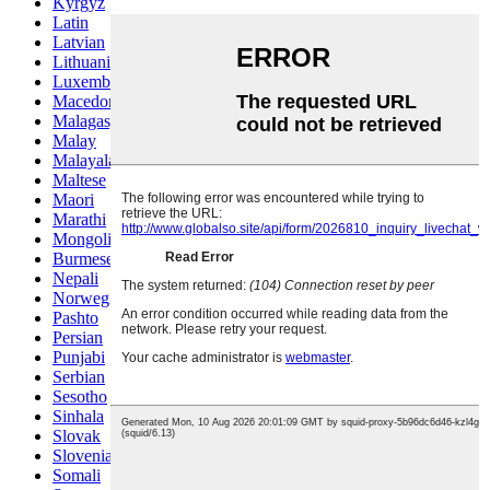
Kyrgyz
Latin
Latvian
Lithuanian
Luxembou..
Macedonian
Malagasy
Malay
Malayalam
Maltese
Maori
Marathi
Mongolian
Burmese
Nepali
Norwegian
Pashto
Persian
Punjabi
Serbian
Sesotho
Sinhala
Slovak
Slovenian
Somali