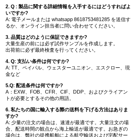
2. Q : 製品に関する詳細情報を入手するにはどうすればよ
いですか?
A: 電子メールまたは whatsapp 8618753481285 を送信す
るか、オンライン担当者に問い合わせてください。
3. 品質はどのように保証できますか?
大量生産の前には必ず試作サンプルを作成します。
出荷前に必ず最終検査を行ってください。
4. Q: 支払い条件は何ですか?
A: TT、ペイパル、ウェスターユニオン、エスクロー、現
金など
5.Q: 配送条件は何ですか?
A：EXW、FOB、CFR、CIF、DDP、およびクライアン
トが必要とするその他の用語。
6. 私たちの国に輸入する際の送料を下げる方法はありま
すか?
A: 少量の注文の場合は、速達が最適です。大量注文の場
合、配送時間の観点から海上輸送が最適です。お急ぎの
場合は、弊社の提携船舶による航空輸送および宅配サー