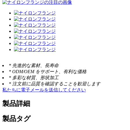
* 先進的な素材、長寿命
* ODM/OEM をサポート、有利な価格
* 多彩な材質、形状加工
* 注文前に品質を確認することを歓迎します
私たちに電子メールを送信してください
製品詳細
製品タグ