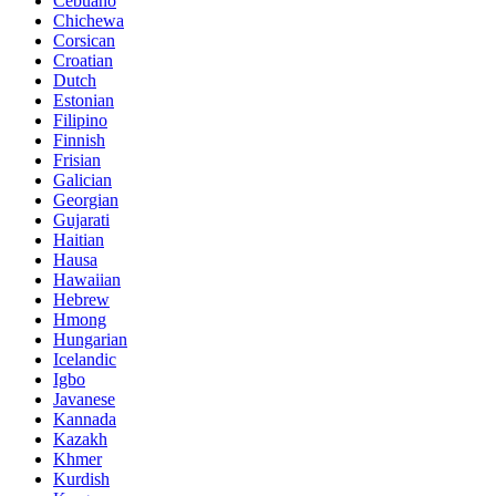
Cebuano
Chichewa
Corsican
Croatian
Dutch
Estonian
Filipino
Finnish
Frisian
Galician
Georgian
Gujarati
Haitian
Hausa
Hawaiian
Hebrew
Hmong
Hungarian
Icelandic
Igbo
Javanese
Kannada
Kazakh
Khmer
Kurdish