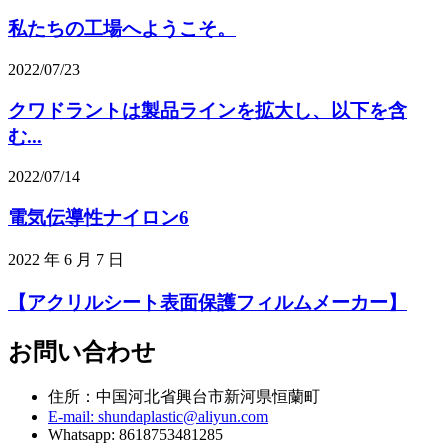
私たちの工場へようこそ。
2022/07/23
クワドラントは製品ラインを拡大し、以下を含
む...
2022/07/14
電気伝導性ナイロン6
2022 年 6 月 7 日
【アクリルシート表面保護フィルムメーカー】
お問い合わせ
住所：中国河北省興台市新河県恒蘭町
E-mail: shundaplastic@aliyun.com
Whatsapp: 8618753481285