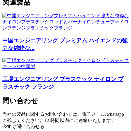
関連製品
中国エンジニアリング プレミアム ハイエンドの強
力な純粋な...
工場エンジニアリング プラスチック ナイロン プ
ラスチック フランジ
問い合わせ
当社の製品に関するお問い合わせは、電子メール/whatsapp
に残してください。12 時間以内にご連絡いたします。
今すぐ問い合わせる