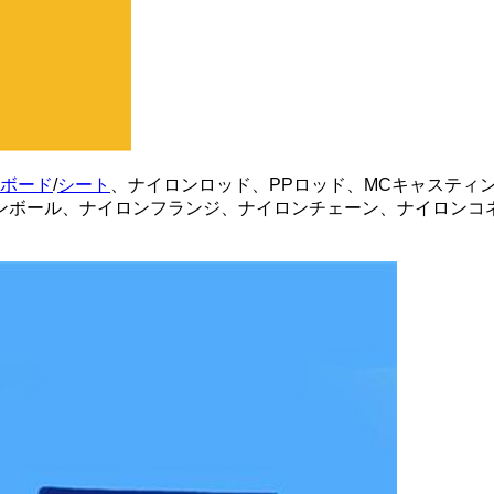
ボード
/
シート
、ナイロンロッド、PPロッド、MCキャスティ
ンボール、ナイロンフランジ、ナイロンチェーン、ナイロンコ