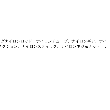
ングナイロンロッド、ナイロンチューブ、ナイロンギア、ナイ
ネクション、ナイロンスティック、ナイロンネジ＆ナット、ナ