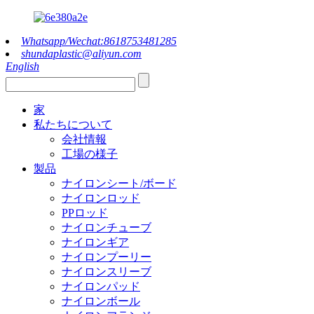
Whatsapp/Wechat:8618753481285
shundaplastic@aliyun.com
English
家
私たちについて
会社情報
工場の様子
製品
ナイロンシート/ボード
ナイロンロッド
PPロッド
ナイロンチューブ
ナイロンギア
ナイロンプーリー
ナイロンスリーブ
ナイロンパッド
ナイロンボール