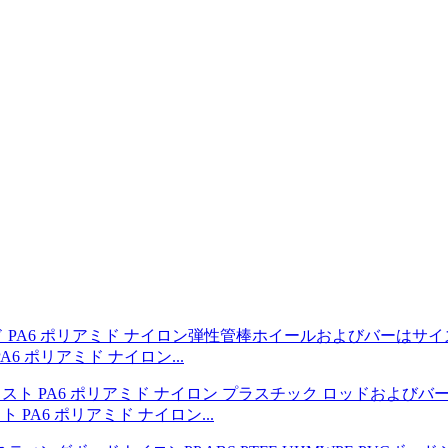
6 ポリアミド ナイロン...
 PA6 ポリアミド ナイロン...