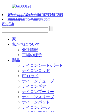
Whatsapp/Wechat:8618753481285
shundaplastic@aliyun.com
English
家
私たちについて
会社情報
工場の様子
製品
ナイロンシート/ボード
ナイロンロッド
PPロッド
ナイロンチューブ
ナイロンギア
ナイロンプーリー
ナイロンスリーブ
ナイロンパッド
ナイロンボール