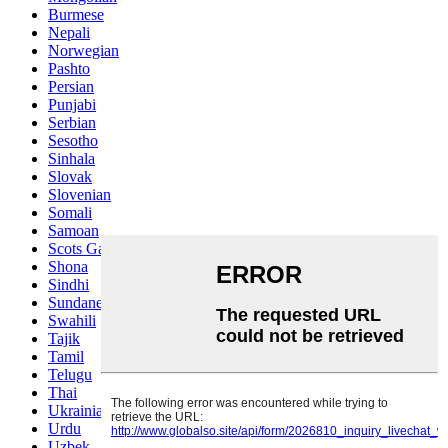
Burmese
Nepali
Norwegian
Pashto
Persian
Punjabi
Serbian
Sesotho
Sinhala
Slovak
Slovenian
Somali
Samoan
Scots Gaelic
Shona
Sindhi
Sundanese
Swahili
Tajik
Tamil
Telugu
Thai
Ukrainian
Urdu
Uzbek